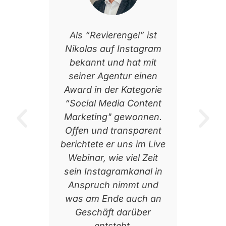
fline
Als “Revierengel” ist
Jörg 
 Thema
Nikolas auf Instagram
sein A
ört sich
bekannt und hat mit
erzäh
is und
seiner Agentur einen
Pla
partner
Award in der Kategorie
Mita
s nicht
“Social Media Content
welche 
ist,
Marketing" gewonnen.
der 
extrem
Offen und transparent
Mitarbe
.
berichtete er uns im Live
und we
Webinar, wie viel Zeit
er 
e
sein Instagramkanal in
Mitar
Anspruch nimmt und
arb
was am Ende auch an
Geschäft darüber
entsteht.