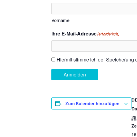
Vorname
Ihre E-Mail-Adresse
(erforderlich)
Hiermit stimme ich der Speicherung
Einwilligung
(erforderlich)
Anmelden
D
Zum Kalender hinzufügen
Da
28
Ze
16