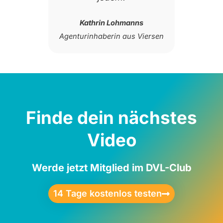
Versic
nns
Sch
s Viersen
Finde dein nächstes
Video
Werde jetzt Mitglied im DVL-Club
14 Tage kostenlos testen