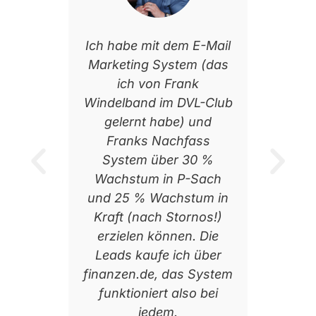
m E-Mail
Ich habe durch den DVL-
Ich
em (das
Club 400 % Wachstum
Anleitu
ank
in P-Sach geschafft mit
VL-Club
Werbeanzeigen und
Vor
) und
einem System zum
bereit
fass
Bearbeiten und
Augu
30 %
Nachfassen der Leads.
Dank de
-Sach
DVL pr
Nico Gräfe
tum in
Monate
Agenturinhaber aus Edingen-
rnos!)
Neuk
Neckarhausen
n. Die
und i
h über
überha
s System
wie 
so bei
Alexa