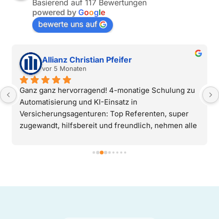
Basierend auf 117 Bewertungen
powered by
G
o
o
g
l
e
bewerte uns auf
Sabine Ludwig
vor 5 Monaten
Ich bin mit der Fortbildung sehr zufrieden: gut 
strukturiert, praxisnah und verständlich erklärt. Die 
Organisation ist unkompliziert – klare Empfehlung.