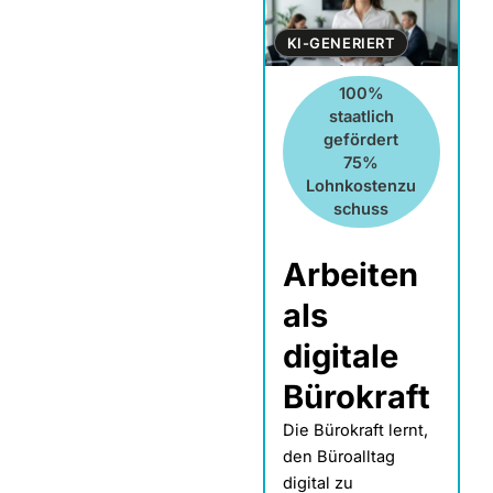
KI-GENERIERT
100%
staatlich
gefördert
75%
Lohnkostenzu
schuss
Arbeiten
als
digitale
Bürokraft
Die Bürokraft lernt,
den Büroalltag
digital zu