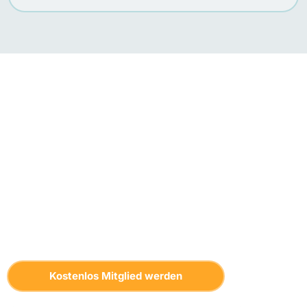
Fragen kostet nichts.
Unsere Community-
Mitgliedschaft ist kostenlos.
Stelle deine technischen Fragen in der Community und
erhalte schnelle, praxisnahe Antworten von anderen
Versicherungsvermittlern.
Kostenlos Mitglied werden