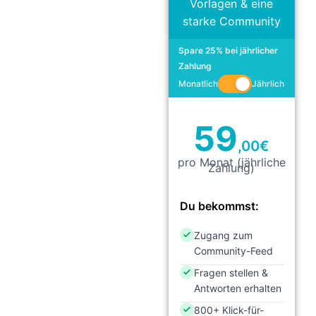
Vorlagen & eine
starke Community
Spare 25% bei jährlicher
Zahlung
Monatlich
Jährlich
59
,00
€
pro Monat (jährliche
Zahlung)
Du bekommst:
Zugang zum
Community-Feed
Fragen stellen &
Antworten erhalten
800+ Klick-für-