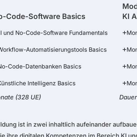
Mod
o-Code-Software Basics
KI 
KI und No-Code-Software Fundamentals
Mon
Workflow-Automatisierungstools Basics
Mon
 No-Code-Datenbanken Basics
Mon
ünstliche Intelligenz Basics
Mon
nate (328 UE)
Dauer
ldung ist in zwei inhaltlich aufeinander aufbau
ie ihre digitalen Kompetenzen im Bereich KI u