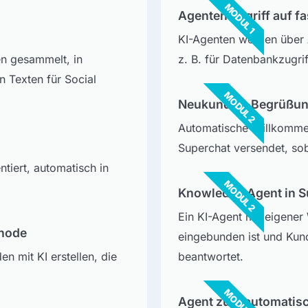
MODUL 1
Agenten Zugriff auf f
KI-Agenten werden über 
n gesammelt, in
z. B. für Datenbankzugri
n Texten für Social
MODUL 2
Neukunden-Begrüßung
Automatische Willkommen
Superchat versendet, sob
iert, automatisch in
MODUL 2
Knowledge Agent in S
Ein KI-Agent mit eigener
hode
eingebunden ist und Kun
n mit KI erstellen, die
beantwortet.
MODUL 2
Agent zum automatis