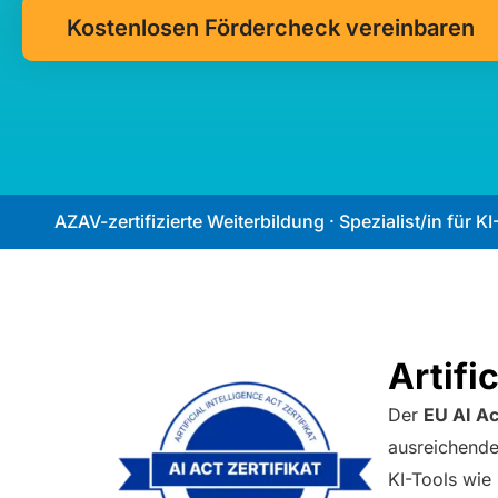
Kostenlosen Fördercheck vereinbaren
AZAV-zertifizierte Weiterbildung · Spezialist/in 
Artifi
Der
EU AI A
ausreichende
KI-Tools wie