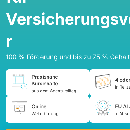
Versicherungsve
r
100 % Förderung und bis zu 75 % Gehal
Praxisnahe
4 ode
Kursinhalte
in Teilze
aus dem Agenturalltag
Online
EU AI 
Weiterbildung
+ Absch