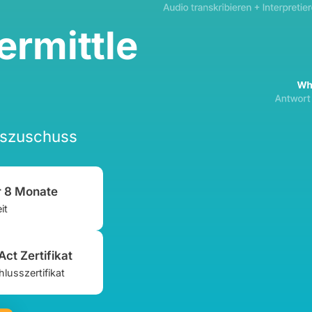
rmittle
tszuschuss
r 8 Monate
it
Act Zertifikat
lusszertifikat