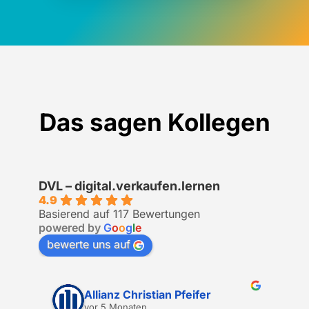
Das sagen Kollegen
DVL – digital.verkaufen.lernen
4.9
Basierend auf 117 Bewertungen
powered by
G
o
o
g
l
e
bewerte uns auf
Allianz Christian Pfeifer
vor 5 Monaten