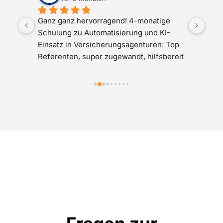
Ganz ganz hervorragend! 4-monatige 
Ich 
r 
Schulung zu Automatisierung und KI-
zufr
Einsatz in Versicherungsagenturen: Top 
vers
Referenten, super zugewandt, hilfsbereit 
unko
 
und freundlich, nehmen alle Teilnehmer 
mit, direkter Mehrwert in der Agentur – 
was will man mehr? Absolut Top!