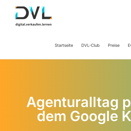
Startseite
DVL-Club
Preise
E
Agenturalltag p
dem Google K