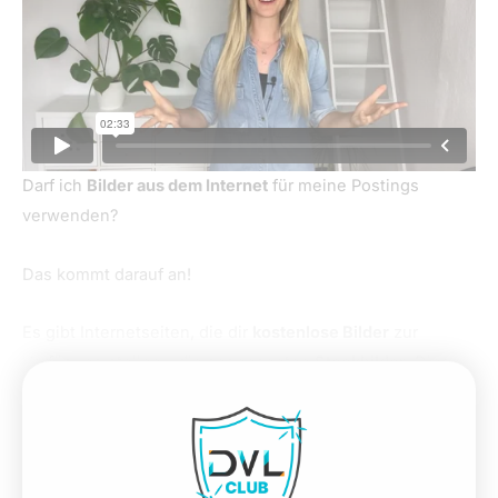
Darf ich
Bilder aus dem Internet
für meine Postings
verwenden?
Das kommt darauf an!
Es gibt Internetseiten, die dir
kostenlose Bilder
zur
Verfügung stellen – die sogenannten
Stockbilder
. Diese
darfst du benutzen, ohne etwas bezahlen zu müssen.
Was nicht geht, ist einfach Bilder von Google
herunterzuladen und sie zu benutzen.