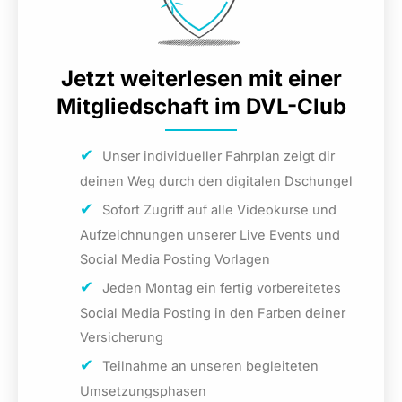
Zum Beispiel:
„Hallo Theresa, ich interessiere mich für die
Katzenversicherung.“ oder
Jetzt weiterlesen mit einer
„Hallo, ich möchte einen Termin für ein
Mitgliedschaft im DVL-Club
Beratungsgespräch zur Altersvorsorge vereinbaren.“
Unser individueller Fahrplan zeigt dir
Klicke anschließend auf „Link erstellen“ und du
bekommst den Link an deine E-Mail Adresse geschickt.
deinen Weg durch den digitalen Dschungel
Sofort Zugriff auf alle Videokurse und
Aufzeichnungen unserer Live Events und
Social Media Posting Vorlagen
Jeden Montag ein fertig vorbereitetes
Social Media Posting in den Farben deiner
Versicherung
Teilnahme an unseren begleiteten
Umsetzungsphasen