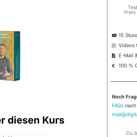
4. Bestandskunden Automat
Tes
Preis
4.1 Anfänger: Facebook
4.3 Anfänger: WhatsApp 
15 Stun
BONUSMATERIAL
Videos 
4.4 Anfänger: WhatsApp B
E-Mail 
4.5 Anfänger: Jährliche 
100 % G
4.6 Anfänger: Flixcheck
4.7 Fortgeschrittene: E-
4.8 Fortgeschrittene: R
4.9 Fortgeschrittene: 
Noch Frag
FAQs
nach 
5. Interessenten Automatisi
mail@digit
5.1 Anfänger: Interessen
r diesen Kurs
5.2 Anfänger: Angebote
Du b
bleiben