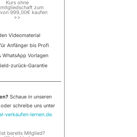
Kurs ohne
isierungen
tmitgliedschaft zum
 von 999,00€ kaufen
 Gruppe
>>
Business: Broadcast-Nachrichten inkl.
den Videomaterial
für Anfänger bis Profi
usiness – Status einstellen
& WhatsApp Vorlagen
Fixpunte – Geburtstag/ Weihnachten/ Muttertag
eld-zurück-Garantie
 – das erste Jahresgespräch anlegen/versenden
Mail Automation – Wellness E-Mails
emarketing Kampagne (Vorbereitung)
Remarketing Kampagne (Umsetzung)
en?
Schaue in unseren
oder schreibe uns unter
erungen
al-verkaufen-lernen.de.
ten online einkaufen
 versenden die ankommen bzw. hängen
ist bereits Mitglied?