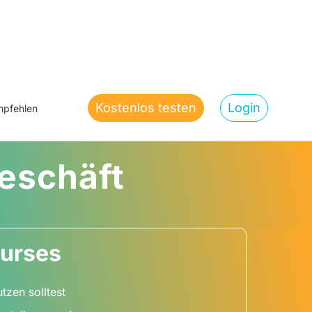
Kostenlos testen
Login
pfehlen
eschäft
Kurses
tzen solltest