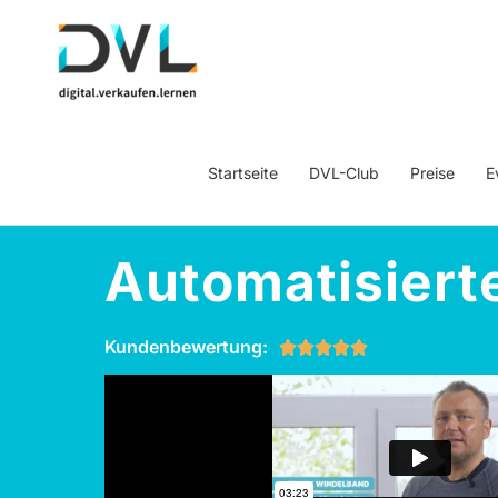
Startseite
DVL-Club
Preise
E
Automatisiert
Kundenbewertung:




