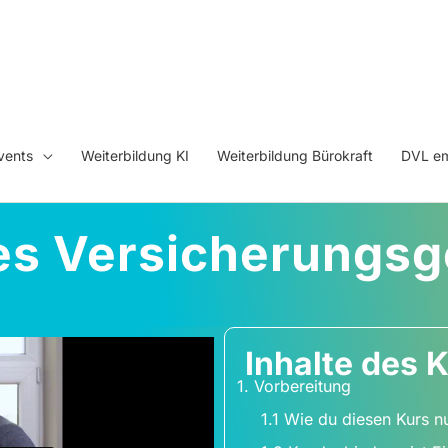
vents
Weiterbildung KI
Weiterbildung Bürokraft
DVL em
es Versicherungsg
Inhalte des 
1. Vorbereitung
1.1 Wie du diesen Kurs nu