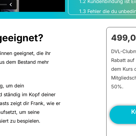
1.2 Kundenbindung ist E
1.3 Fehler die du unbedi
1.4 Vorbereitung: Daten
1.5 Vorbereitung: Daten
geeignet?
499,
2. Pflichtvideos: Finde das,
2.1 Welche Software pass
DVL-Clubmi
*innen geeignet, die ihr
Rabatt auf 
2.2 Welche Bestandskun
aus dem Bestand mehr
dem Kurs d
2.3 Welche Interessente
Mitgliedsc
3. Das Werkzeug: Setup de
ng, um dein
50%.
3.1 Anfänger: WhatsApp
d ständig im Kopf deiner
3.2 Anfänger: Flixcheck
sts zeigt dir Frank, wie er
K
3.3 Fortgeschrittene: E
aufsetzt, um seine
iert zu bespielen.
3.4 Fortgeschrittene: Zap
3.5 Fortgeschrittene: F