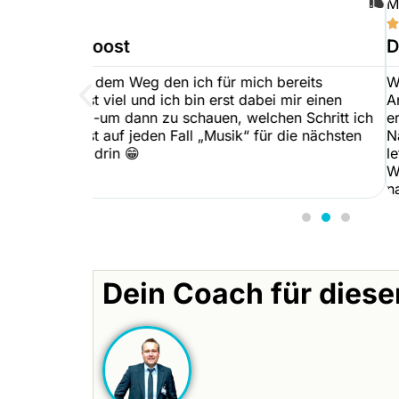
Maja H.





Detailliert erklärt - super einfach zu
reits
WhatsApp Business kannte ich schon, aber F
ir einen
Ansätze und Automatisierungen gezeigt, die 
 Schritt ich
erleichtern! Mein absolutes Highlight ist Vid
ie nächsten
Nachrichten. Er zeigt seine Broadcast Nachric
letzten Jahren verschickt hat! Unfassbar, dan
Wir haben den Kurs zusammen mit Frank prod
natürlich voreingenommen.
Dein Coach für diese