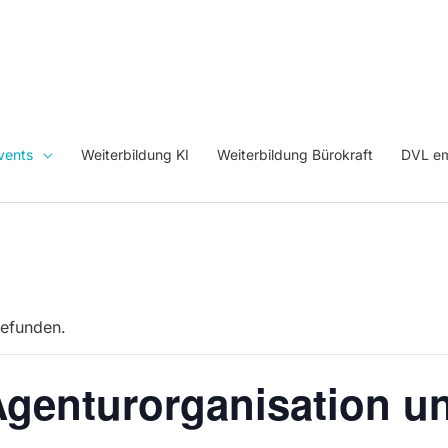
vents
Weiterbildung KI
Weiterbildung Bürokraft
DVL em
gefunden.
Agenturorganisation u