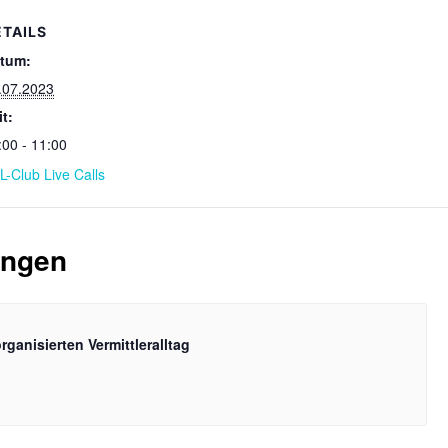
ETAILS
tum:
.07.2023
it:
:00 - 11:00
L-Club Live Calls
ungen
rganisierten Vermittleralltag