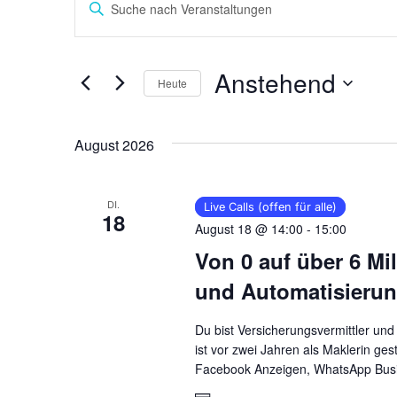
Bitte
Suche
Schlüsselwort
eingeben.
und
Anstehend
Suche
Heute
Ansichten,
nach
Datum
Veranstaltungen
Navigation
wählen.
August 2026
Schlüsselwort.
DI.
Live Calls (offen für alle)
18
August 18 @ 14:00
-
15:00
Von 0 auf über 6 M
und Automatisierung
Du bist Versicherungsvermittler und
ist vor zwei Jahren als Maklerin ges
Facebook Anzeigen, WhatsApp Busi